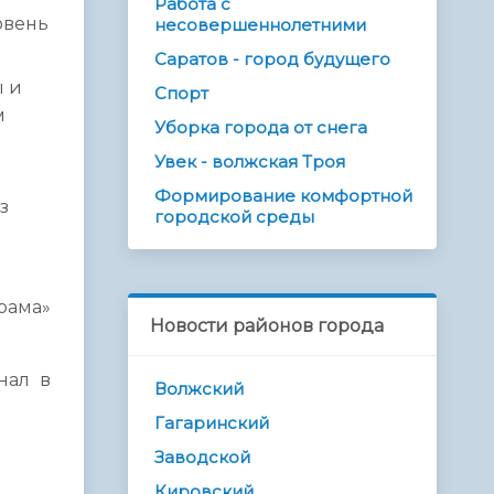
Работа с
овень
несовершеннолетними
Саратов - город будущего
ы и
Спорт
м
Уборка города от снега
Увек - волжская Троя
Формирование комфортной
з
городской среды
рама»
Новости районов города
нал в
Волжский
Гагаринский
Заводской
Кировский