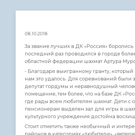
Телефонный справочник
Аппарат 
администрации
08.10.2018
За звание лучших в ДК «Россия» боролись 
последний раз проводился в городе более 
областной федерации шахмат Артура Муро
- Благодаря выигранному гранту, которы
нам это удалось. Для соревнований были 
депутат гордумы и неравнодушный челов
помещение, тем более, что на базе ДК «Ро
где рады всем любителям шахмат. Дети с 
пенсионерам выделен зал для игры в шахм
культурного учреждения достойна восхище
Стоит отметить также необычный и интере
районов в категориях «любители», «ветера