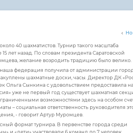
администрации
Но
около 40 шахматистов. Турнир такого масштаба
15 лет назад. По словам президента Саратовской
мцева, желание возродить традицию было велико.
й наша федерация получила от администрации город
закуплены шахматные доски, часы. Директор ДК «Рос
ек Ольга Сынкина с удовольствием предоставила н
ссия» уже не первый год существует шахматная секц
ограниченными возможностями здесь на особом счет
аты – социальная ответственность руководителя эт
ния, - говорит Артур Муромцев.
сный формат турнира. В первенстве города среди
ны» и «дети» участвовали 6 команд по 7 человек.