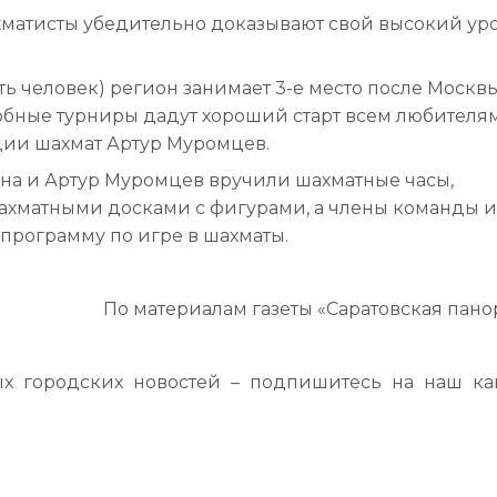
ахматисты убедительно доказывают свой высокий ур
ять человек) регион занимает 3-е место после Москв
добные турниры дадут хороший старт всем любителя
ации шахмат Артур Муромцев.
ина и Артур Муромцев вручили шахматные часы,
хматными досками с фигурами, а члены команды и
рограмму по игре в шахматы.
По материалам газеты «Саратовская пано
ых городских новостей – подпишитесь на наш ка