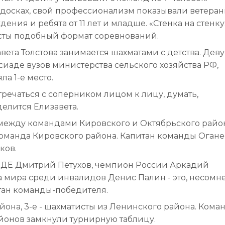
 досках, свой профессионализм показывали ветераны
ния и ребята от 11 лет и младше. «Стенка на стенку»
сты подобный формат соревнований.
вета Толстова занимается шахматами с детства. Дев
ерсиаде вузов министерства сельского хозяйства РФ,
а 1-е место.
стречаться с соперником лицом к лицу, думать,
делится Елизавета.
 между командами Кировского и Октябрьского райо
команда Кировского района. Капитан команды Огане
ков.
ФИДЕ Дмитрий Петухов, чемпион России Аркадий
 мира среди инвалидов Денис Палин - это, несомн
тан команды-победителя.
йона, 3-е - шахматисты из Ленинского района. Кома
айонов замкнули турнирную таблицу.