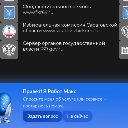
Фонд капитального ремонта
www.fkr64.ru
Избирательная комиссия Саратовской
области
www.saratov.izbirkom.ru
Сервер органов государственной
власти РФ
gov.ru
Привет! Я Робот Макс
410031, г. Саратов, ул. Первомайская, д. 78
Спросите меня об услуге или сервисе —
+7(8452)26-02-49
постараюсь помочь
Задать вопрос
Не сейчас