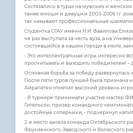
Состязались в турах на мужских и женских
также юноши и девушки 2003-2006 гг. рожде
так называют профессиональные шахмати
Студентка СГАУ имени Н.И. Вавилова Елиза
не раз выступала за честь вуза, а на Унив
состоявшейся в нашем городе в июле, занял
- Это интеллектуальная игра, интересно в
просчитывать и выходить победителем! – 
Основная борьба за победу развернулась
После пяти туров лучшей была признана 
Айрапетян отметил высокий уровень игро
- В турнире принимали участие мастер 
Гительсон, призер командного чемпионата
достойные соперники, - подчеркнул капи
2-е место заняла команда Октябрьского ра
Фрунзенского, Заводского и Волжского р