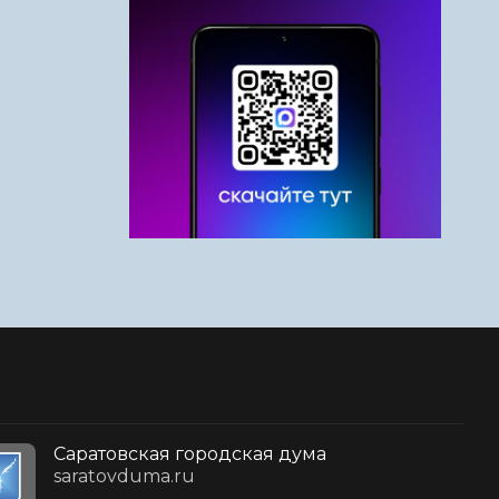
Саратовская городская дума
saratovduma.ru