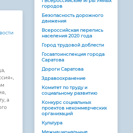
I Всероссийские игры Умных
городов
Безопасность дорожного
движения
Всероссийская перепись
вости
населения 2020 года
Город трудовой доблести
Госавтоинспекция города
Саратова
Дороги Саратова
а,
сия»,
Здравоохранение
ам
Комитет по труду и
ия,
социальному развитию
у, а
Конкурс социальных
ого
проектов некоммерческих
организаций
Культура
Межнациональные