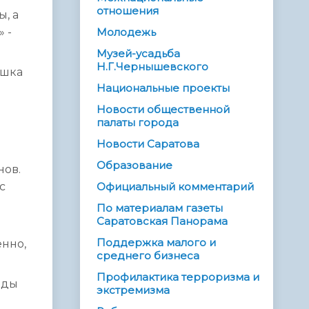
отношения
, а
 -
Молодежь
Музей-усадьба
Н.Г.Чернышевского
ушка
Национальные проекты
Новости общественной
палаты города
Новости Саратова
Образование
нов.
с
Официальный комментарий
По материалам газеты
Саратовская Панорама
Поддержка малого и
енно,
среднего бизнеса
Профилактика терроризма и
нды
экстремизма