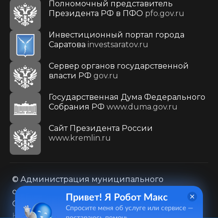
Полномочный представитель
Президента РФ в ПФО
pfo.gov.ru
Инвестиционный портал города
Саратова
investsaratov.ru
Сервер органов государственной
власти РФ
gov.ru
Государственная Дума Федерального
Собрания РФ
www.duma.gov.ru
Cайт Президента России
www.kremlin.ru
© Администрация муниципального
образования городского округа «Город
Привет! Я Робот Макс
Саратов»
Спросите меня об услуге или сервисе —
Контакты
Карта сайта