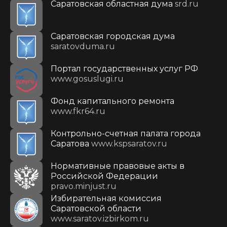
Саратовская областная дума
srd.ru
Саратовская городская дума
saratovduma.ru
Портал государственных услуг РФ
www.gosuslugi.ru
Фонд капитального ремонта
www.fkr64.ru
Контрольно-счетная палата города
Саратова
www.kspsaratov.ru
Нормативные правовые акты в
Российской Федерации
pravo.minjust.ru
Избирательная комиссия
Саратовской области
www.saratov.izbirkom.ru