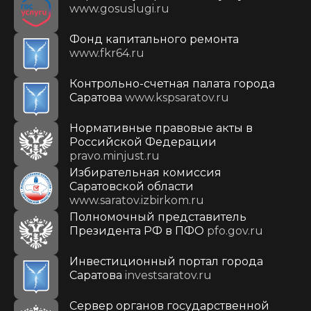
www.gosuslugi.ru
Фонд капитального ремонта
www.fkr64.ru
Контрольно-счетная палата города
Саратова
www.kspsaratov.ru
Нормативные правовые акты в
Российской Федерации
pravo.minjust.ru
Избирательная комиссия
Саратовской области
www.saratov.izbirkom.ru
Полномочный представитель
Президента РФ в ПФО
pfo.gov.ru
Инвестиционный портал города
Саратова
investsaratov.ru
Сервер органов государственной