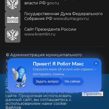
власти РФ
gov.ru
Государственная Дума Федерального
Собрания РФ
www.duma.gov.ru
Cайт Президента России
www.kremlin.ru
© Администрация муниципального
образования городского округа «Город
Привет! Я Робот Макс
Саратов»
Спросите меня об услуге или сервисе —
Контакты
Карта сайта
постараюсь помочь
Политика в отношении обработки
Данный веб-сайт использует
Задать вопрос
Не сейчас
cookie-файлы в целях
персональных данных
предоставления вам лучшего
410031, г. Саратов, ул. Первомайская, д. 78
пользовательского опыта на нашем
Принять
сайте. Продолжая использовать
+7(8452)26-02-49
данный сайт, вы соглашаетесь с
использованием нами cookie-
файлов.