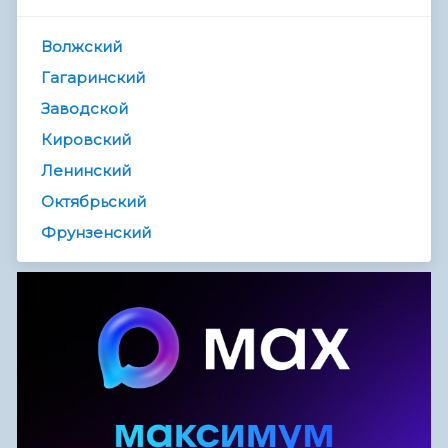
Волжский
Гагаринский
Заводской
Кировский
Ленинский
Октябрьский
Фрунзенский