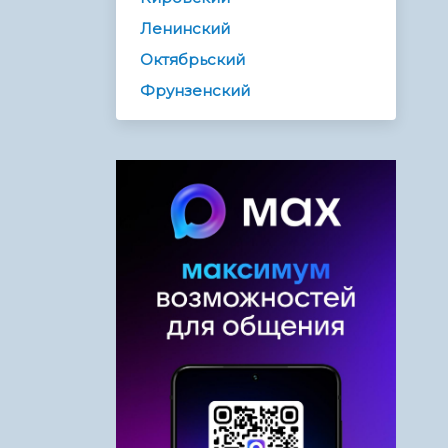
Ленинский
Октябрьский
Фрунзенский