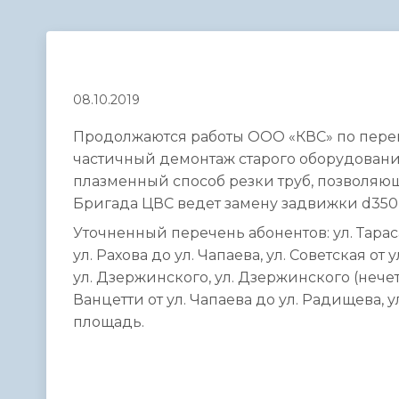
Телефонный справочник
Аппарат 
администрации
08.10.2019
Продолжаются работы ООО «КВС» по перев
частичный демонтаж старого оборудован
плазменный способ резки труб, позволяю
Бригада ЦВС ведет замену задвижки d350 по
Уточненный перечень абонентов: ул. Тараса
ул. Рахова до ул. Чапаева, ул. Советская от
ул. Дзержинского, ул. Дзержинского (нечетн
Ванцетти от ул. Чапаева до ул. Радищева, у
площадь.