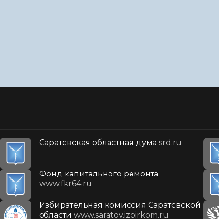
Саратовская областная дума
srd.ru
Фонд капитального ремонта
www.fkr64.ru
Избирательная комиссия Саратовской
области
www.saratov.izbirkom.ru