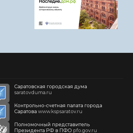
Саратовская городская дума
saratovduma.ru
Контрольно-счетная палата города
Саратова
www.kspsaratov.ru
Полномочный представитель
Президента РФ в ПФО
pfo.gov.ru