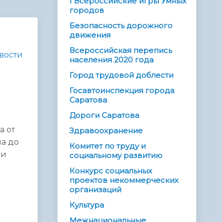
I Всероссийские игры Умных
городов
Безопасность дорожного
движения
Всероссийская перепись
вости
населения 2020 года
Город трудовой доблести
Госавтоинспекция города
Саратова
Дороги Саратова
а от
Здравоохранение
на до
Комитет по труду и
 и
социальному развитию
Конкурс социальных
проектов некоммерческих
организаций
Культура
Межнациональные