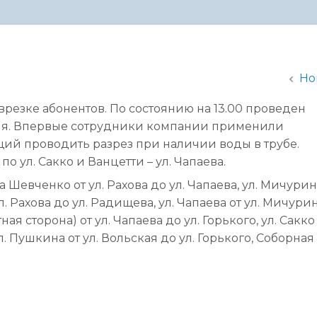
администрации
Но
резке абонентов. По состоянию на 13.00 проведен
ия. Впервые сотрудники компании применили
щий проводить разрез при наличии воды в трубе.
 ул. Сакко и Ванцетти – ул. Чапаева.
 Шевченко от ул. Рахова до ул. Чапаева, ул. Мичурин
 ул. Рахова до ул. Радищева, ул. Чапаева от ул. Мичури
ая сторона) от ул. Чапаева до ул. Горького, ул. Сакко
л. Пушкина от ул. Вольская до ул. Горького, Соборная