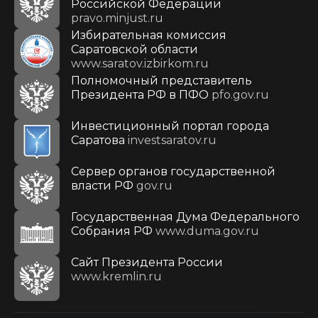
Российской Федерации
pravo.minjust.ru
Избирательная комиссия
Саратовской области
www.saratov.izbirkom.ru
Полномочный представитель
Президента РФ в ПФО
pfo.gov.ru
Инвестиционный портал города
Саратова
investsaratov.ru
Сервер органов государственной
власти РФ
gov.ru
Государственная Дума Федерального
Собрания РФ
www.duma.gov.ru
Cайт Президента России
www.kremlin.ru