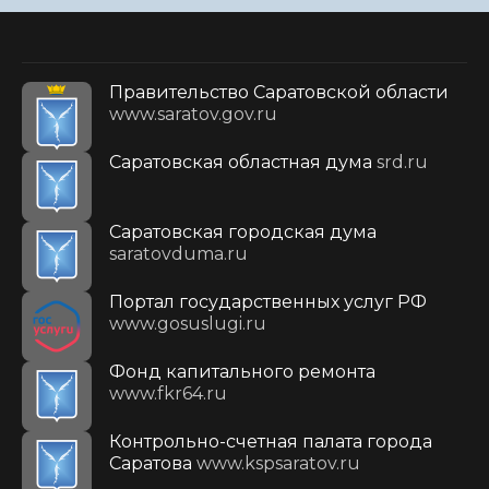
Правительство Саратовской области
www.saratov.gov.ru
Саратовская областная дума
srd.ru
Саратовская городская дума
saratovduma.ru
Портал государственных услуг РФ
www.gosuslugi.ru
Фонд капитального ремонта
www.fkr64.ru
Контрольно-счетная палата города
Саратова
www.kspsaratov.ru