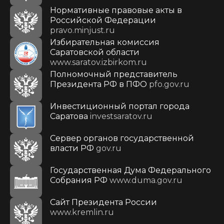
Нормативные правовые акты в
Российской Федерации
pravo.minjust.ru
Избирательная комиссия
Саратовской области
www.saratov.izbirkom.ru
Полномочный представитель
Президента РФ в ПФО
pfo.gov.ru
Инвестиционный портал города
Саратова
investsaratov.ru
Сервер органов государственной
власти РФ
gov.ru
Государственная Дума Федерального
Собрания РФ
www.duma.gov.ru
Cайт Президента России
www.kremlin.ru