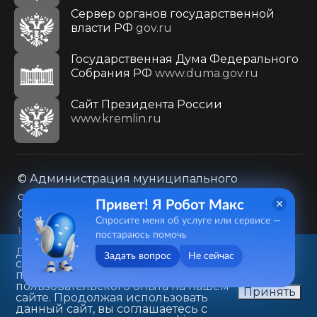
Сервер органов государственной
власти РФ
gov.ru
Государственная Дума Федерального
Собрания РФ
www.duma.gov.ru
Cайт Президента России
www.kremlin.ru
© Администрация муниципального
образования городского округа «Город
Привет! Я Робот Макс
Саратов»
Спросите меня об услуге или сервисе —
Контакты
Карта сайта
постараюсь помочь
Политика в отношении обработки
Данный веб-сайт использует
Задать вопрос
Не сейчас
cookie-файлы в целях
персональных данных
предоставления вам лучшего
410031, г. Саратов, ул. Первомайская, д. 78
пользовательского опыта на нашем
Принять
сайте. Продолжая использовать
+7(8452)26-02-49
данный сайт, вы соглашаетесь с