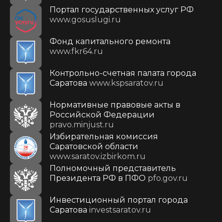
Портал государственных услуг РФ
www.gosuslugi.ru
Фонд капитального ремонта
www.fkr64.ru
Контрольно-счетная палата города
Саратова
www.kspsaratov.ru
Нормативные правовые акты в
Российской Федерации
pravo.minjust.ru
Избирательная комиссия
Саратовской области
www.saratov.izbirkom.ru
Полномочный представитель
Президента РФ в ПФО
pfo.gov.ru
Инвестиционный портал города
Саратова
investsaratov.ru