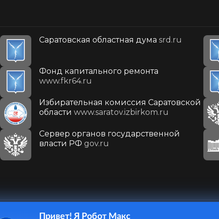
Саратовская областная дума
srd.ru
Фонд капитального ремонта
www.fkr64.ru
Избирательная комиссия Саратовской
области
www.saratov.izbirkom.ru
Сервер органов государственной
власти РФ
gov.ru
Привет! Я Робот Макс
410031, г. Саратов, ул. Первомайская, д. 78