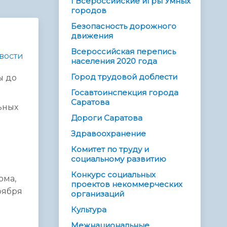
I Всероссийские игры Умных
городов
Безопасность дорожного
движения
Всероссийская перепись
вости
населения 2020 года
Город трудовой доблести
ы до
Госавтоинспекция города
Саратова
ьных
Дороги Саратова
Здравоохранение
Комитет по труду и
социальному развитию
Конкурс социальных
ома,
проектов некоммерческих
оября
организаций
Культура
Межнациональные