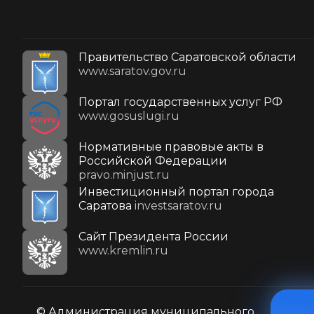
Правительство Саратовской области
www.saratov.gov.ru
Портал государственных услуг РФ
www.gosuslugi.ru
Нормативные правовые акты в
Российской Федерации
pravo.minjust.ru
Инвестиционный портал города
Саратова
investsaratov.ru
Cайт Президента России
www.kremlin.ru
© Администрация муниципального