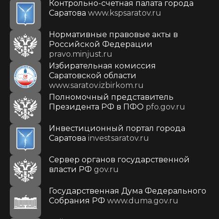
Контрольно-счетная палата города
Саратова
www.kspsaratov.ru
Нормативные правовые акты в
Российской Федерации
pravo.minjust.ru
Избирательная комиссия
Саратовской области
www.saratov.izbirkom.ru
Полномочный представитель
Президента РФ в ПФО
pfo.gov.ru
Инвестиционный портал города
Саратова
investsaratov.ru
Сервер органов государственной
власти РФ
gov.ru
Государственная Дума Федерального
Собрания РФ
www.duma.gov.ru