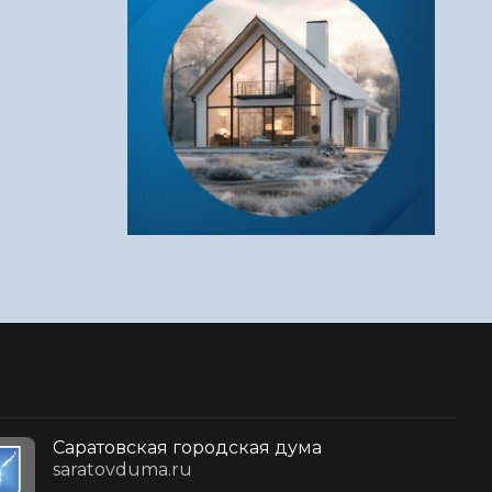
Саратовская городская дума
saratovduma.ru