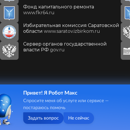
Фонд капитального ремонта
www.fkr64.ru
Избирательная комиссия Саратовской
области
www.saratov.izbirkom.ru
Сервер органов государственной
власти РФ
gov.ru
Привет! Я Робот Макс
410031, г. Саратов, ул. Первомайская, д. 78
Спросите меня об услуге или сервисе —
+7(8452)26-02-49
постараюсь помочь
Задать вопрос
Не сейчас