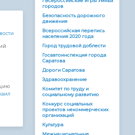
I Всероссийские игры Умных
городов
Безопасность дорожного
движения
Всероссийская перепись
вости
населения 2020 года
Город трудовой доблести
ций
Госавтоинспекция города
Саратова
Дороги Саратова
Здравоохранение
ацию
Комитет по труду и
хаил
социальному развитию
Конкурс социальных
проектов некоммерческих
организаций
Культура
Межнациональные