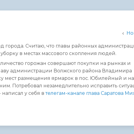
администрации
Но
д города. Считаю, что главы районных администра
уборку в местах массового скопления людей.
оличество горожан совершают покупки на рынках и
 главу администрации Волжского района Владимира
ку мест размещения ярмарок в пос. Юбилейный и на
к ним. Потребовал незамедлительно исправить ситу
 написал у себя в
телегам-канале глава Саратова Ми