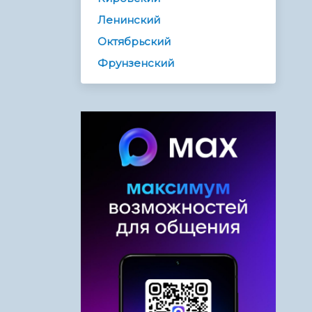
Ленинский
Октябрьский
Фрунзенский