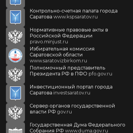
Контрольно-счетная палата города
Саратова
www.kspsaratov.ru
Нормативные правовые акты в
Российской Федерации
pravo.minjust.ru
Избирательная комиссия
Саратовской области
www.saratov.izbirkom.ru
Полномочный представитель
Президента РФ в ПФО
pfo.gov.ru
Инвестиционный портал города
Саратова
investsaratov.ru
Сервер органов государственной
власти РФ
gov.ru
Государственная Дума Федерального
Собрания РФ
www.duma.gov.ru