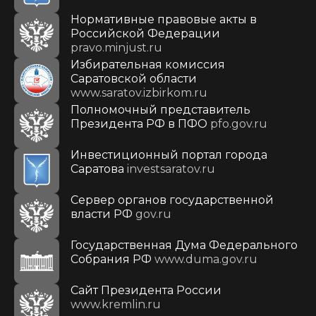
Нормативные правовые акты в
Российской Федерации
pravo.minjust.ru
Избирательная комиссия
Саратовской области
www.saratov.izbirkom.ru
Полномочный представитель
Президента РФ в ПФО
pfo.gov.ru
Инвестиционный портал города
Саратова
investsaratov.ru
Сервер органов государственной
власти РФ
gov.ru
Государственная Дума Федерального
Собрания РФ
www.duma.gov.ru
Cайт Президента России
www.kremlin.ru