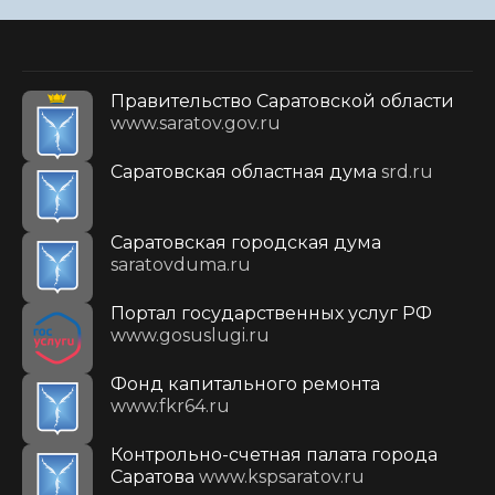
Правительство Саратовской области
www.saratov.gov.ru
Саратовская областная дума
srd.ru
Саратовская городская дума
saratovduma.ru
Портал государственных услуг РФ
www.gosuslugi.ru
Фонд капитального ремонта
www.fkr64.ru
Контрольно-счетная палата города
Саратова
www.kspsaratov.ru