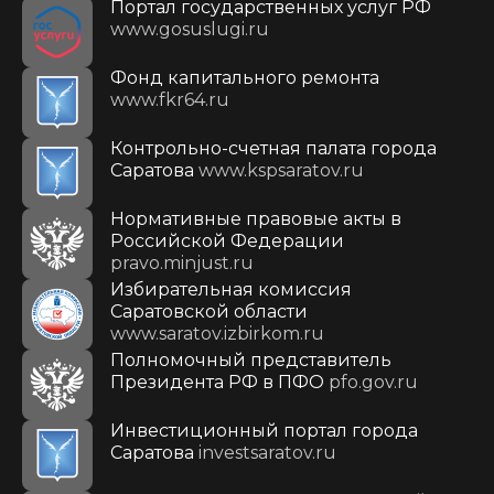
Портал государственных услуг РФ
www.gosuslugi.ru
Фонд капитального ремонта
www.fkr64.ru
Контрольно-счетная палата города
Саратова
www.kspsaratov.ru
Нормативные правовые акты в
Российской Федерации
pravo.minjust.ru
Избирательная комиссия
Саратовской области
www.saratov.izbirkom.ru
Полномочный представитель
Президента РФ в ПФО
pfo.gov.ru
Инвестиционный портал города
Саратова
investsaratov.ru