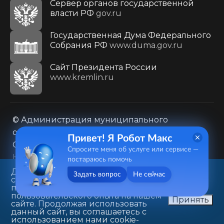
Сервер органов государственной
власти РФ
gov.ru
Государственная Дума Федерального
Собрания РФ
www.duma.gov.ru
Cайт Президента России
www.kremlin.ru
© Администрация муниципального
образования городского округа «Город
Привет! Я Робот Макс
Саратов»
Спросите меня об услуге или сервисе —
Контакты
Карта сайта
постараюсь помочь
Политика в отношении обработки
Данный веб-сайт использует
Задать вопрос
Не сейчас
cookie-файлы в целях
персональных данных
предоставления вам лучшего
410031, г. Саратов, ул. Первомайская, д. 78
пользовательского опыта на нашем
Принять
сайте. Продолжая использовать
+7(8452)26-02-49
данный сайт, вы соглашаетесь с
использованием нами cookie-