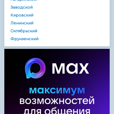
Заводской
Кировский
Ленинский
Октябрьский
Фрунзенский