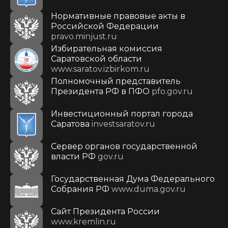
Нормативные правовые акты в
Российской Федерации
pravo.minjust.ru
Избирательная комиссия
Саратовской области
www.saratov.izbirkom.ru
Полномочный представитель
Президента РФ в ПФО
pfo.gov.ru
Инвестиционный портал города
Саратова
investsaratov.ru
Сервер органов государственной
власти РФ
gov.ru
Государственная Дума Федерального
Собрания РФ
www.duma.gov.ru
Cайт Президента России
www.kremlin.ru