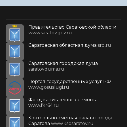
Правительство Саратовской области
www.saratov.gov.ru
Саратовская областная дума
srd.ru
Саратовская городская дума
saratovduma.ru
Портал государственных услуг РФ
www.gosuslugi.ru
Фонд капитального ремонта
www.fkr64.ru
Контрольно-счетная палата города
Саратова
www.kspsaratov.ru