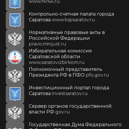
www.fkr64.ru
Контрольно-счетная палата города
Саратова
www.kspsaratov.ru
Нормативные правовые акты в
Российской Федерации
pravo.minjust.ru
Избирательная комиссия
Саратовской области
www.saratov.izbirkom.ru
Полномочный представитель
Президента РФ в ПФО
pfo.gov.ru
Инвестиционный портал города
Саратова
investsaratov.ru
Сервер органов государственной
власти РФ
gov.ru
Государственная Дума Федерального