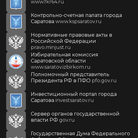
www.fkr64.ru
Контрольно-счетная палата города
Саратова
www.kspsaratov.ru
Нормативные правовые акты в
Российской Федерации
pravo.minjust.ru
Избирательная комиссия
Саратовской области
www.saratov.izbirkom.ru
Полномочный представитель
Президента РФ в ПФО
pfo.gov.ru
Инвестиционный портал города
Саратова
investsaratov.ru
Сервер органов государственной
власти РФ
gov.ru
Государственная Дума Федерального