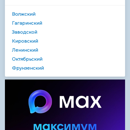
Волжский
Гагаринский
Заводской
Кировский
Ленинский
Октябрьский
Фрунзенский