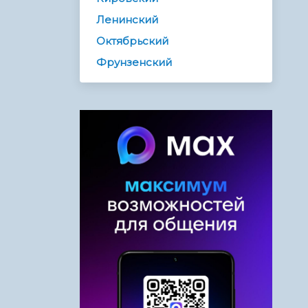
Ленинский
Октябрьский
Фрунзенский