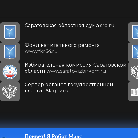
Саратовская областная дума
srd.ru
Фонд капитального ремонта
www.fkr64.ru
Избирательная комиссия Саратовской
области
www.saratov.izbirkom.ru
Сервер органов государственной
власти РФ
gov.ru
Привет! Я Робот Макс
410031, г. Саратов, ул. Первомайская, д. 78