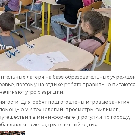
вительные лагеря на базе образовательных учрежде
овье, поэтому на отдыхе ребята правильно питаются
начинают утро с зарядки.
ятости. Для ребят подготовлены игровые занятия,
 помощью VR-технологий, просмотры фильмов,
утешествия в мини-формате (прогулки по городу,
обавляют яркие кадры в летний отдых.