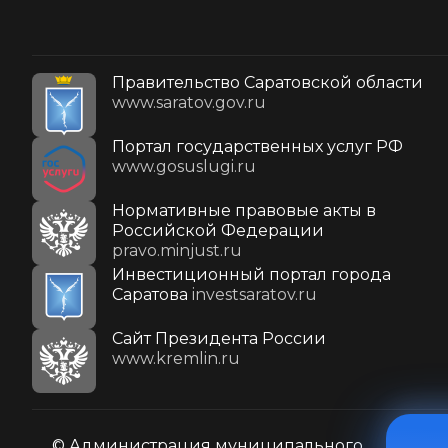
Правительство Саратовской области
www.saratov.gov.ru
Портал государственных услуг РФ
www.gosuslugi.ru
Нормативные правовые акты в
Российской Федерации
pravo.minjust.ru
Инвестиционный портал города
Саратова
investsaratov.ru
Cайт Президента России
www.kremlin.ru
© Администрация муниципального