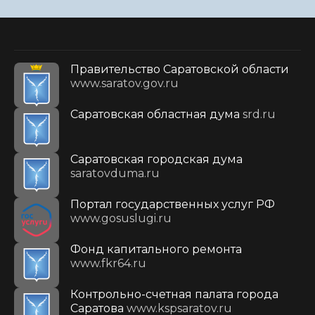
Правительство Саратовской области
www.saratov.gov.ru
Саратовская областная дума
srd.ru
Саратовская городская дума
saratovduma.ru
Портал государственных услуг РФ
www.gosuslugi.ru
Фонд капитального ремонта
www.fkr64.ru
Контрольно-счетная палата города
Саратова
www.kspsaratov.ru