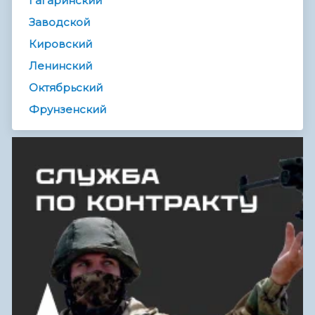
Гагаринский
Заводской
Кировский
Ленинский
Октябрьский
Фрунзенский