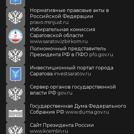
Нормативные правовые акты в
Российской Федерации
pravo.minjust.ru
Избирательная комиссия
Саратовской области
www.saratov.izbirkom.ru
Полномочный представитель
Президента РФ в ПФО
pfo.gov.ru
Инвестиционный портал города
Саратова
investsaratov.ru
Сервер органов государственной
власти РФ
gov.ru
Государственная Дума Федерального
Собрания РФ
www.duma.gov.ru
Cайт Президента России
www.kremlin.ru