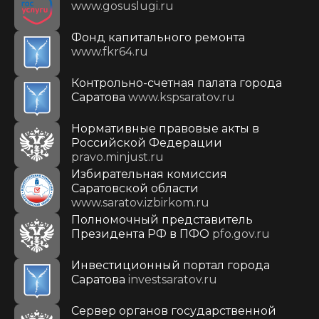
www.gosuslugi.ru
Фонд капитального ремонта
www.fkr64.ru
Контрольно-счетная палата города
Саратова
www.kspsaratov.ru
Нормативные правовые акты в
Российской Федерации
pravo.minjust.ru
Избирательная комиссия
Саратовской области
www.saratov.izbirkom.ru
Полномочный представитель
Президента РФ в ПФО
pfo.gov.ru
Инвестиционный портал города
Саратова
investsaratov.ru
Сервер органов государственной