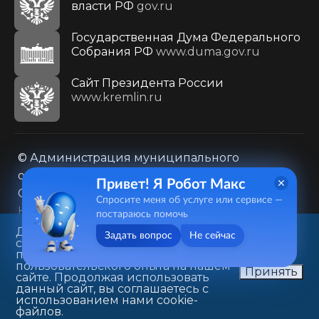
власти РФ
gov.ru
Государственная Дума Федерального
Собрания РФ
www.duma.gov.ru
Cайт Президента России
www.kremlin.ru
© Администрация муниципального
образования городского округа «Город
Привет! Я Робот Макс
Саратов»
Спросите меня об услуге или сервисе —
Контакты
Карта сайта
постараюсь помочь
Политика в отношении обработки
Данный веб-сайт использует
Задать вопрос
Не сейчас
cookie-файлы в целях
персональных данных
предоставления вам лучшего
410031, г. Саратов, ул. Первомайская, д. 78
пользовательского опыта на нашем
Принять
сайте. Продолжая использовать
+7(8452)26-02-49
данный сайт, вы соглашаетесь с
использованием нами cookie-
файлов.