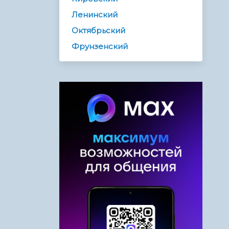
Ленинский
Октябрьский
Фрунзенский