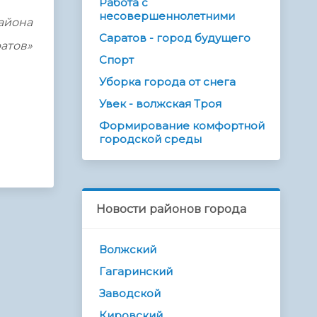
Работа с
несовершеннолетними
айона
Саратов - город будущего
атов»
Спорт
Уборка города от снега
Увек - волжская Троя
Формирование комфортной
городской среды
Новости районов города
Волжский
Гагаринский
Заводской
Кировский