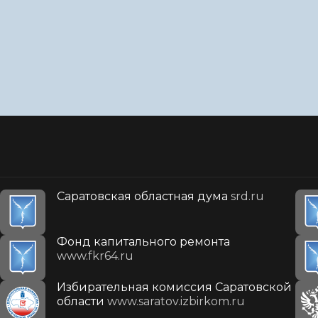
Саратовская областная дума
srd.ru
Фонд капитального ремонта
www.fkr64.ru
Избирательная комиссия Саратовской
области
www.saratov.izbirkom.ru