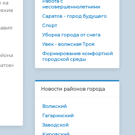
Работа с
 на
несовершеннолетними
ояние
Саратов - город будущего
Спорт
равил
Уборка города от снега
Увек - волжская Троя
Формирование комфортной
айона
городской среды
атов»
Новости районов города
Волжский
Гагаринский
Заводской
Кировский