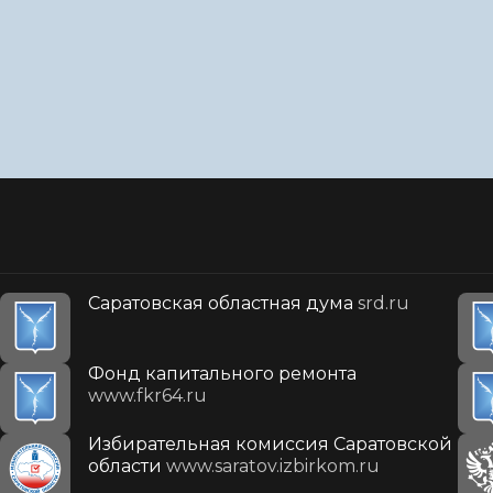
Саратовская областная дума
srd.ru
Фонд капитального ремонта
www.fkr64.ru
Избирательная комиссия Саратовской
области
www.saratov.izbirkom.ru