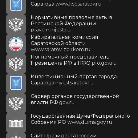
Саратова
www.kspsaratov.ru
Нормативные правовые акты в
Российской Федерации
pravo.minjust.ru
Избирательная комиссия
Саратовской области
www.saratov.izbirkom.ru
Полномочный представитель
Президента РФ в ПФО
pfo.gov.ru
Инвестиционный портал города
Саратова
investsaratov.ru
Сервер органов государственной
власти РФ
gov.ru
Государственная Дума Федерального
Собрания РФ
www.duma.gov.ru
Cайт Президента России