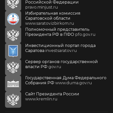
Российской Федерации
pravo.minjust.ru
Избирательная комиссия
Саратовской области
www.saratov.izbirkom.ru
Полномочный представитель
Президента РФ в ПФО
pfo.gov.ru
Инвестиционный портал города
Саратова
investsaratov.ru
Сервер органов государственной
власти РФ
gov.ru
Государственная Дума Федерального
Собрания РФ
www.duma.gov.ru
Cайт Президента России
www.kremlin.ru