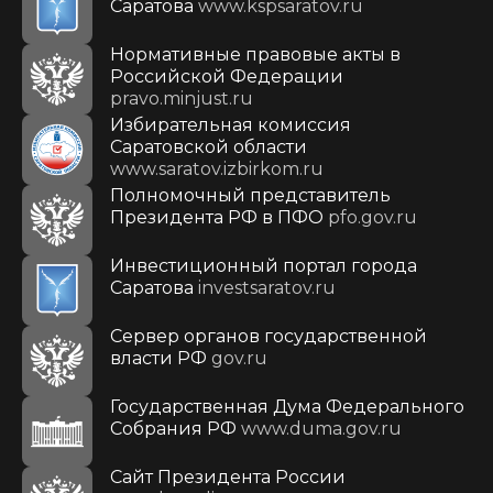
Саратова
www.kspsaratov.ru
Нормативные правовые акты в
Российской Федерации
pravo.minjust.ru
Избирательная комиссия
Саратовской области
www.saratov.izbirkom.ru
Полномочный представитель
Президента РФ в ПФО
pfo.gov.ru
Инвестиционный портал города
Саратова
investsaratov.ru
Сервер органов государственной
власти РФ
gov.ru
Государственная Дума Федерального
Собрания РФ
www.duma.gov.ru
Cайт Президента России