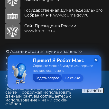
Государственная Дума Федерального
Собрания РФ
www.duma.gov.ru
Cайт Президента России
www.kremlin.ru
© Администрация муниципального
образования городского округа «Город
Привет! Я Робот Макс
Саратов»
Спросите меня об услуге или сервисе —
Контакты
Карта сайта
постараюсь помочь
Политика в отношении обработки
Данный веб-сайт использует
Задать вопрос
Не сейчас
cookie-файлы в целях
персональных данных
предоставления вам лучшего
410031, г. Саратов, ул. Первомайская, д. 78
пользовательского опыта на нашем
Принять
сайте. Продолжая использовать
+7(8452)26-02-49
данный сайт, вы соглашаетесь с
использованием нами cookie-
файлов.