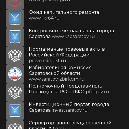
Фонд капитального ремонта
www.fkr64.ru
Контрольно-счетная палата города
Саратова
www.kspsaratov.ru
Нормативные правовые акты в
Российской Федерации
pravo.minjust.ru
Избирательная комиссия
Саратовской области
www.saratov.izbirkom.ru
Полномочный представитель
Президента РФ в ПФО
pfo.gov.ru
Инвестиционный портал города
Саратова
investsaratov.ru
Сервер органов государственной
власти РФ
gov.ru