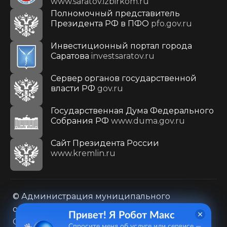
www.saratov.izbirkom.ru
Полномочный представитель
Президента РФ в ПФО
pfo.gov.ru
Инвестиционный портал города
Саратова
investsaratov.ru
Сервер органов государственной
власти РФ
gov.ru
Государственная Дума Федерального
Собрания РФ
www.duma.gov.ru
Cайт Президента России
www.kremlin.ru
© Администрация муниципального
образования городского округа «Город
Привет! Я Робот Макс
Саратов»
Спросите меня об услуге или сервисе —