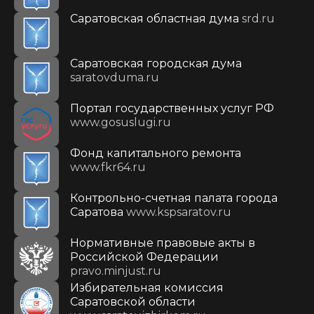
Саратовская областная дума
srd.ru
Саратовская городская дума
saratovduma.ru
Портал государственных услуг РФ
www.gosuslugi.ru
Фонд капитального ремонта
www.fkr64.ru
Контрольно-счетная палата города
Саратова
www.kspsaratov.ru
Нормативные правовые акты в
Российской Федерации
pravo.minjust.ru
Избирательная комиссия
Саратовской области