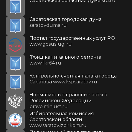
Саратовская областная дума
srd.ru
Саратовская городская дума
saratovduma.ru
Портал государственных услуг РФ
www.gosuslugi.ru
Фонд капитального ремонта
www.fkr64.ru
Контрольно-счетная палата города
Саратова
www.kspsaratov.ru
Нормативные правовые акты в
Российской Федерации
pravo.minjust.ru
Избирательная комиссия
Саратовской области
www.saratov.izbirkom.ru