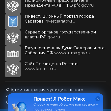
Полномочный представитель
Президента РФ в ПФО
pfo.gov.ru
Инвестиционный портал города
Саратова
investsaratov.ru
Сервер органов государственной
власти РФ
gov.ru
Государственная Дума Федерального
Собрания РФ
www.duma.gov.ru
Cайт Президента России
www.kremlin.ru
© Администрация муниципального
образования городского округа «Город
Привет! Я Робот Макс
Саратов»
Спросите меня об услуге или сервисе —
Контакты
Карта сайта
постараюсь помочь