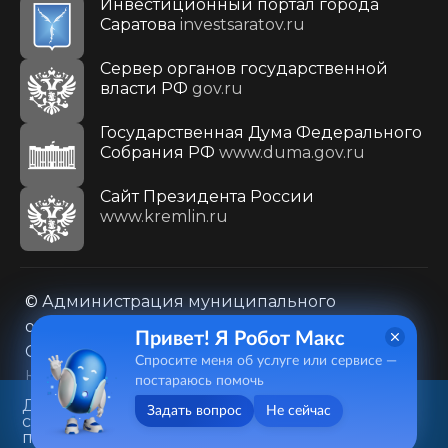
Инвестиционный портал города
Саратова
investsaratov.ru
Сервер органов государственной
власти РФ
gov.ru
Государственная Дума Федерального
Собрания РФ
www.duma.gov.ru
Cайт Президента России
www.kremlin.ru
© Администрация муниципального
образования городского округа «Город
Привет! Я Робот Макс
Саратов»
Спросите меня об услуге или сервисе —
Контакты
Карта сайта
постараюсь помочь
Политика в отношении обработки
Данный веб-сайт использует
Задать вопрос
Не сейчас
cookie-файлы в целях
персональных данных
предоставления вам лучшего