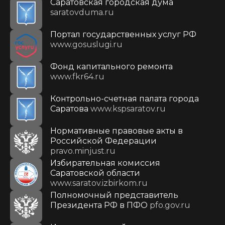
Саратовская городская дума
saratovduma.ru
Портал государственных услуг РФ
www.gosuslugi.ru
Фонд капитального ремонта
www.fkr64.ru
Контрольно-счетная палата города
Саратова
www.kspsaratov.ru
Нормативные правовые акты в
Российской Федерации
pravo.minjust.ru
Избирательная комиссия
Саратовской области
www.saratov.izbirkom.ru
Полномочный представитель
Президента РФ в ПФО
pfo.gov.ru