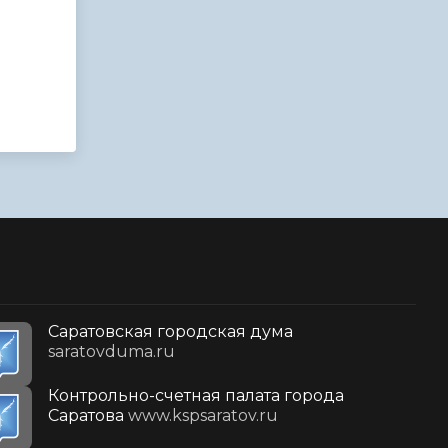
Саратовская городская дума
saratovduma.ru
Контрольно-счетная палата города
Саратова
www.kspsaratov.ru