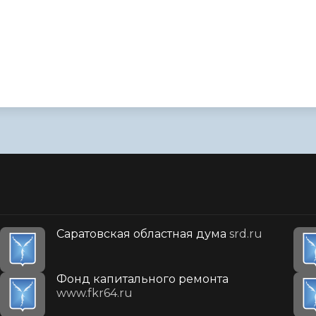
Саратовская областная дума
srd.ru
Фонд капитального ремонта
www.fkr64.ru