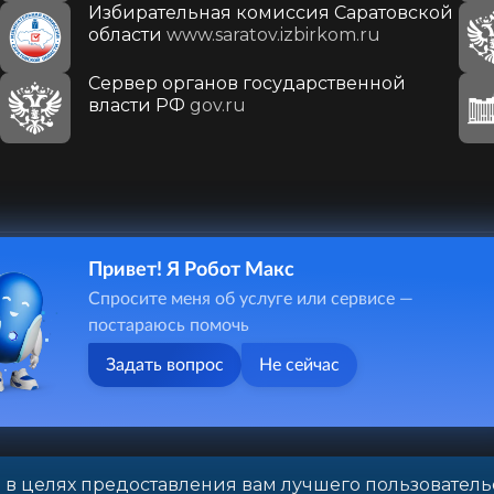
Избирательная комиссия Саратовской
области
www.saratov.izbirkom.ru
Сервер органов государственной
власти РФ
gov.ru
Привет! Я Робот Макс
410031, г. Саратов, ул. Первомайская, д. 78
Спросите меня об услуге или сервисе —
+7(8452)26-02-49
постараюсь помочь
Задать вопрос
Не сейчас
 в целях предоставления вам лучшего пользователь