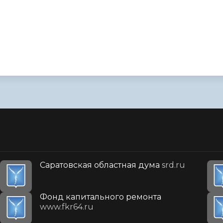
Саратовская областная дума
srd.ru
Фонд капитального ремонта
www.fkr64.ru