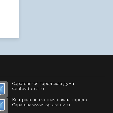
Саратовская городская дума
saratovduma.ru
Контрольно-счетная палата города
Саратова
www.kspsaratov.ru