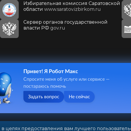
Избирательная комиссия Саратовской
области
www.saratov.izbirkom.ru
Сервер органов государственной
власти РФ
gov.ru
Привет! Я Робот Макс
410031, г. Саратов, ул. Первомайская, д. 78
Спросите меня об услуге или сервисе —
+7(8452)26-02-49
постараюсь помочь
Задать вопрос
Не сейчас
 в целях предоставления вам лучшего пользователь