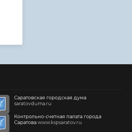
Саратовская городская дума
saratovduma.ru
Контрольно-счетная палата города
Саратова
www.kspsaratov.ru