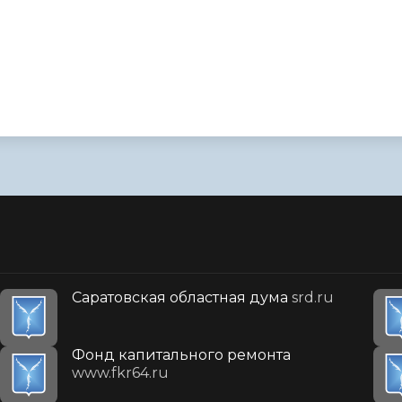
Саратовская областная дума
srd.ru
Фонд капитального ремонта
www.fkr64.ru