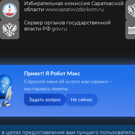
Избирательная комиссия Саратовской
области
www.saratov.izbirkom.ru
Сервер органов государственной
власти РФ
gov.ru
Привет! Я Робот Макс
410031, г. Саратов, ул. Первомайская, д. 78
Спросите меня об услуге или сервисе —
+7(8452)26-02-49
постараюсь помочь
Задать вопрос
Не сейчас
 в целях предоставления вам лучшего пользователь