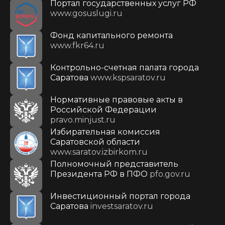
Портал государственных услуг РФ
www.gosuslugi.ru
Фонд капитального ремонта
www.fkr64.ru
Контрольно-счетная палата города
Саратова
www.kspsaratov.ru
Нормативные правовые акты в
Российской Федерации
pravo.minjust.ru
Избирательная комиссия
Саратовской области
www.saratov.izbirkom.ru
Полномочный представитель
Президента РФ в ПФО
pfo.gov.ru
Инвестиционный портал города
Саратова
investsaratov.ru