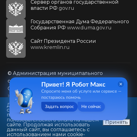
Сервер органов государственной
власти РФ
gov.ru
Государственная Дума Федерального
Собрания РФ
www.duma.gov.ru
Cайт Президента России
www.kremlin.ru
© Администрация муниципального
образования городского округа «Город
Привет! Я Робот Макс
Саратов»
Спросите меня об услуге или сервисе —
Контакты
Карта сайта
постараюсь помочь
Политика в отношении обработки
Данный веб-сайт использует
Задать вопрос
Не сейчас
cookie-файлы в целях
персональных данных
предоставления вам лучшего
410031, г. Саратов, ул. Первомайская, д. 78
пользовательского опыта на нашем
Принять
сайте. Продолжая использовать
+7(8452)26-02-49
данный сайт, вы соглашаетесь с
использованием нами cookie-