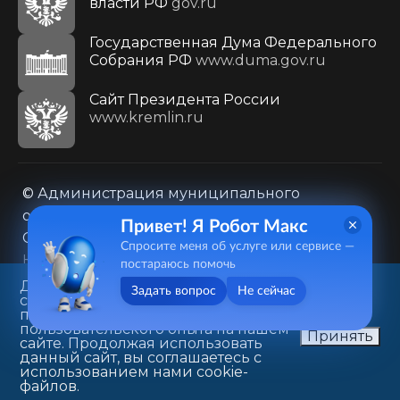
власти РФ
gov.ru
Государственная Дума Федерального
Собрания РФ
www.duma.gov.ru
Cайт Президента России
www.kremlin.ru
© Администрация муниципального
образования городского округа «Город
Привет! Я Робот Макс
Саратов»
Спросите меня об услуге или сервисе —
Контакты
Карта сайта
постараюсь помочь
Политика в отношении обработки
Данный веб-сайт использует
Задать вопрос
Не сейчас
cookie-файлы в целях
персональных данных
предоставления вам лучшего
410031, г. Саратов, ул. Первомайская, д. 78
пользовательского опыта на нашем
Принять
сайте. Продолжая использовать
+7(8452)26-02-49
данный сайт, вы соглашаетесь с
использованием нами cookie-
файлов.