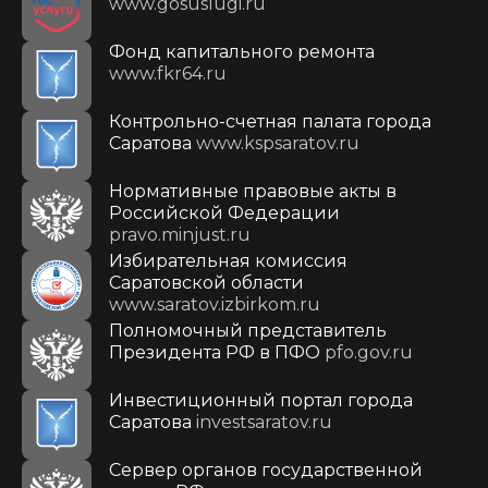
www.gosuslugi.ru
Фонд капитального ремонта
www.fkr64.ru
Контрольно-счетная палата города
Саратова
www.kspsaratov.ru
Нормативные правовые акты в
Российской Федерации
pravo.minjust.ru
Избирательная комиссия
Саратовской области
www.saratov.izbirkom.ru
Полномочный представитель
Президента РФ в ПФО
pfo.gov.ru
Инвестиционный портал города
Саратова
investsaratov.ru
Сервер органов государственной