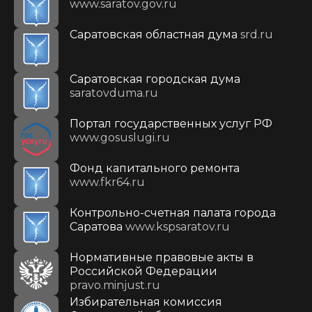
www.saratov.gov.ru
Саратовская областная дума
srd.ru
Саратовская городская дума
saratovduma.ru
Портал государственных услуг РФ
www.gosuslugi.ru
Фонд капитального ремонта
www.fkr64.ru
Контрольно-счетная палата города
Саратова
www.kspsaratov.ru
Нормативные правовые акты в
Российской Федерации
pravo.minjust.ru
Избирательная комиссия