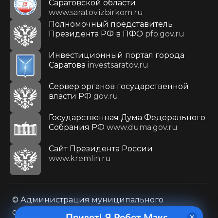
Саратовской области
www.saratov.izbirkom.ru
Полномочный представитель
Президента РФ в ПФО
pfo.gov.ru
Инвестиционный портал города
Саратова
investsaratov.ru
Сервер органов государственной
власти РФ
gov.ru
Государственная Дума Федерального
Собрания РФ
www.duma.gov.ru
Cайт Президента России
www.kremlin.ru
© Администрация муниципального
образования городского округа «Город