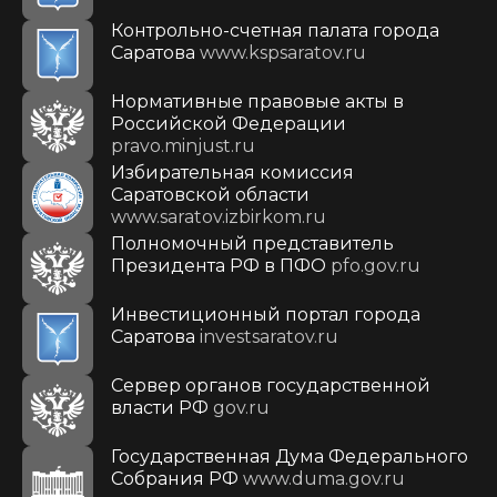
Контрольно-счетная палата города
Саратова
www.kspsaratov.ru
Нормативные правовые акты в
Российской Федерации
pravo.minjust.ru
Избирательная комиссия
Саратовской области
www.saratov.izbirkom.ru
Полномочный представитель
Президента РФ в ПФО
pfo.gov.ru
Инвестиционный портал города
Саратова
investsaratov.ru
Сервер органов государственной
власти РФ
gov.ru
Государственная Дума Федерального
Собрания РФ
www.duma.gov.ru