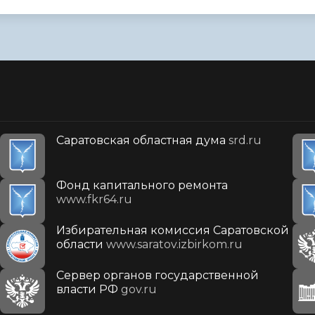
Саратовская областная дума
srd.ru
Фонд капитального ремонта
www.fkr64.ru
Избирательная комиссия Саратовской
области
www.saratov.izbirkom.ru
Сервер органов государственной
власти РФ
gov.ru