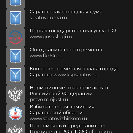
Саратовская городская дума
saratovduma.ru
Портал государственных услуг РФ
www.gosuslugi.ru
Фонд капитального ремонта
www.fkr64.ru
Контрольно-счетная палата города
Саратова
www.kspsaratov.ru
Нормативные правовые акты в
Российской Федерации
pravo.minjust.ru
Избирательная комиссия
Саратовской области
www.saratov.izbirkom.ru
Полномочный представитель
Президента РФ в ПФО
pfo.gov.ru