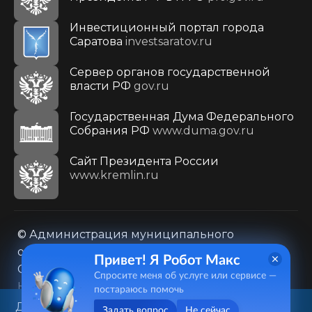
Инвестиционный портал города
Саратова
investsaratov.ru
Сервер органов государственной
власти РФ
gov.ru
Государственная Дума Федерального
Собрания РФ
www.duma.gov.ru
Cайт Президента России
www.kremlin.ru
© Администрация муниципального
образования городского округа «Город
Привет! Я Робот Макс
Саратов»
Спросите меня об услуге или сервисе —
Контакты
Карта сайта
постараюсь помочь
Политика в отношении обработки
Данный веб-сайт использует
Задать вопрос
Не сейчас