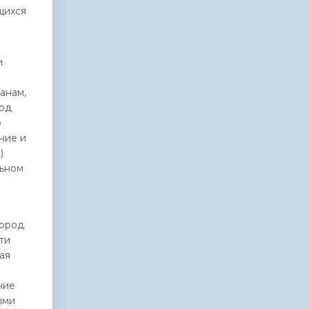
щихся
и
анам,
род
о
ние и
)
льном
Город
ти
ая
ние
ыми