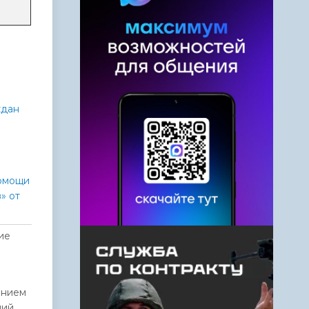
ждан
помощи
» от
ие
ением
ний