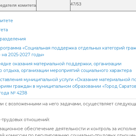
47/53
седателя комитета
митете
тета
дразделения
рограмма «Социальная поддержка отдельных категорий гра
 на 2025-2027 годы»
ядке оказания материальной поддержки, организации
о отдыха, организации мероприятий социального характера
ставления муниципальной услуги «Оказание материальной 
ориям граждан в муниципальном образовании «Город Саратов
 года № 4238
вии с возложенными на него задачами, осуществляет следующ
о-трудовых отношений:
изационное обеспечение деятельности и контроль за исполн
ей комиссии по регулированию социально-трудовых отноше