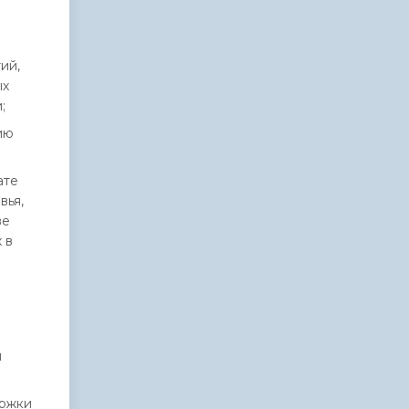
ий,
ых
;
ию
ате
вья,
ве
 в
я
ержки