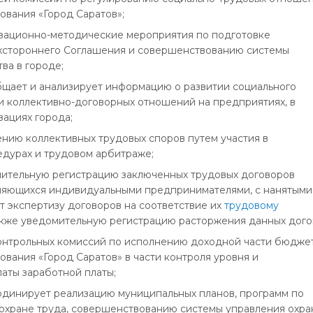
ования «Город Саратов»;
изационно-методические мероприятия по подготовке
хстороннего Соглашения и совершенствованию системы
ва в городе;
общает и анализирует информацию о развитии социального
 и коллективно-договорных отношений на предприятиях, в
зациях города;
ению коллективных трудовых споров путем участия в
дурах и трудовом арбитраже;
мительную регистрацию заключенных трудовых договоров
вляющихся индивидуальными предпринимателями, с нанятыми
т экспертизу договоров на соответствие их
трудовому
также уведомительную регистрацию расторжения данных дого
 контрольных комиссий по исполнению доходной части бюдже
вания «Город Саратов» в части контроля уровня и
аты заработной платы;
ординирует реализацию муниципальных планов, программ по
охране труда, совершенствованию системы управления охра