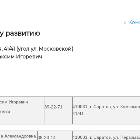
администрации
Ком
му развитию
, 41/41 (угол ул. Московской)
аксим Игоревич
сим Игоревич
410031, г. Саратов, ул. Комсомо
39-22-71
ель комитета
41/41
на Александровна
410031, г. Саратов, ул. Первома
39-23-14