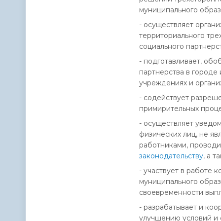
муниципального образ
- осуществляет орган
территориального тре
социального партнерст
- подготавливает, об
партнерства в городе
учреждениях и органи
- содействует разреш
примирительных проце
- осуществляет уведо
физических лиц, не я
работниками, проводи
законодательству
, а 
- участвует в работе
муниципального образо
своевременности выпл
- разрабатывает и ко
улучшению условий и 