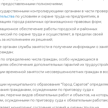
 с предоставленными полномочиями;
государственными контролирующими органами в части прове
тельства
по условиям и охране труда на предприятиях, в
зациях города различных организационно-правовых форм;
изационное обеспечение работы городской и районных
иссий по охране труда и осуществляет, в пределах своей
ь за исполнением их решений;
ие органам службы занятости в получении информации о заня
граждан;
у по определению числа граждан, особо нуждающихся в
целях обеспечения дополнительных гарантий их трудоустрой
зации временной занятости несовершеннолетних граждан в во
ации муниципального образования "Город Саратов" определя
зания гражданами, осужденными по приговору суда к
м, перечни видов обязательных работ и объектов, на котор
и, осужденными по приговору суда к обязательным работам;
твляет мониторинг состояния условий и охраны труда на