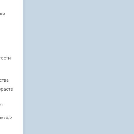
рки
тости
ства;
зрасте
ет
ых они