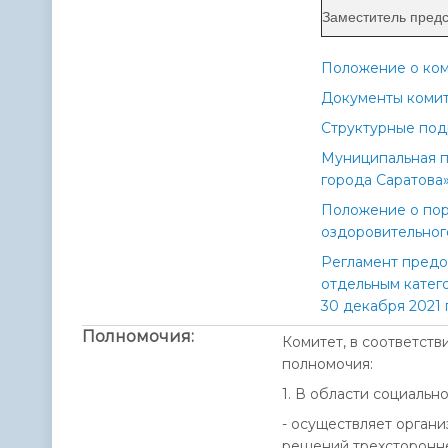
Заместитель пред
Положение о ко
Документы коми
Структурные по
Муниципальная п
города Саратова»
Положение о пор
оздоровительног
Регламент предо
отдельным катег
30 декабря 2021
Полномочия:
Комитет, в соответст
полномочия:
1. В области социальн
- осуществляет орган
решений трехсторонн