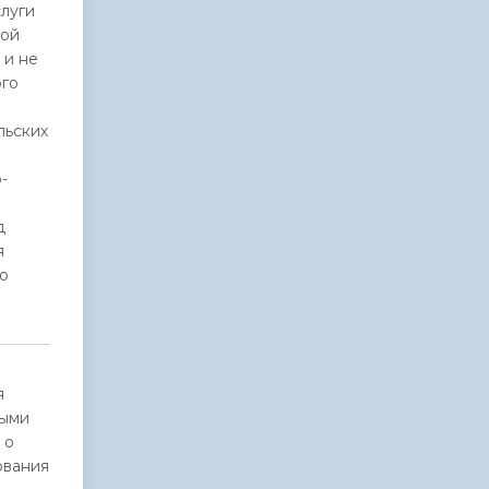
слуги
ной
 и не
ого
льских
-
д
я
о
я
выми
 о
ования