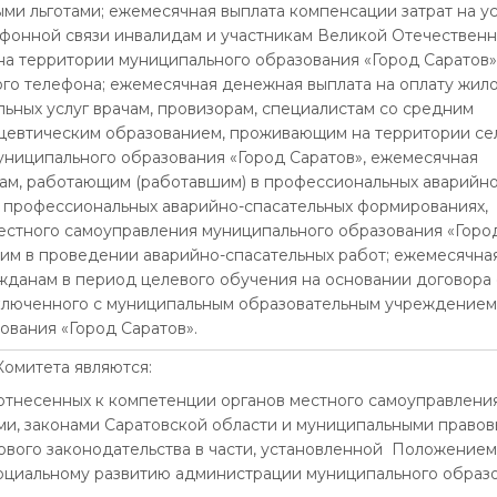
ми льготами; ежемесячная выплата компенсации затрат на у
фонной связи инвалидам и участникам Великой Отечествен
а территории муниципального образования «Город Саратов»
о телефона; ежемесячная денежная выплата на оплату жил
ьных услуг врачам, провизорам, специалистам со средним
цевтическим образованием, проживающим на территории се
униципального образования «Город Саратов», ежемесячная
ам, работающим (работавшим) в профессиональных аварийно
, профессиональных аварийно-спасательных формированиях,
естного самоуправления муниципального образования «Горо
шим в проведении аварийно-спасательных работ; ежемесячна
жданам в период целевого обучения на основании договора 
ключенного с муниципальным образовательным учреждением
ования «Город Саратов».
омитета являются:
 отнесенных к компетенции органов местного самоуправлени
и, законами Саратовской области и муниципальными право
дового законодательства в части, установленной Положением
социальному развитию администрации муниципального образ