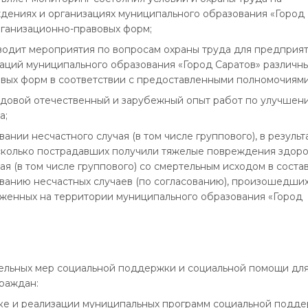
ждениях и организациях муниципального образования «Город
рганизационно-правовых форм;
оводит мероприятия по вопросам охраны труда для предприят
аций муниципального образования «Город Саратов» различн
вых форм в соответствии с предоставленными полномочиями
едовой отечественный и зарубежный опыт работ по улучшен
а;
вании несчастного случая (в том числе группового), в результ
сколько пострадавших получили тяжелые повреждения здоро
ая (в том числе группового) со смертельным исходом в соста
ванию несчастных случаев (по согласованию), произошедших
оженных на территории муниципального образования «Город
тельных мер социальной поддержки и социальной помощи дл
граждан:
отке и реализации муниципальных программ социальной подд