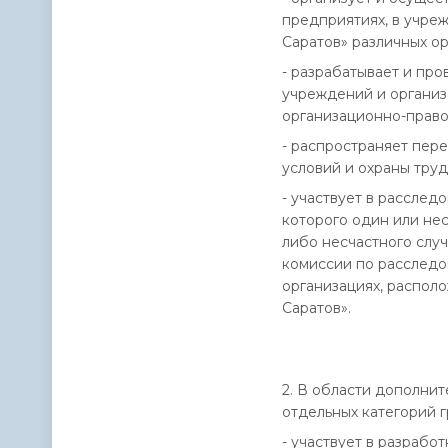
предприятиях, в учре
Саратов» различных о
- разрабатывает и пр
учреждений и организ
организационно-право
- распространяет пер
условий и охраны труд
- участвует в расследо
которого один или не
либо несчастного случ
комиссии по расследо
организациях, распол
Саратов».
2. В области дополни
отдельных категорий 
- участвует в разраб