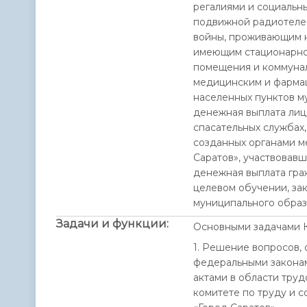
регалиями и социальны
подвижной радиотеле
войны, проживающим н
имеющим стационарног
помещения и коммунал
медицинским и фарма
населенных пунктов м
денежная выплата лиц
спасательных службах
созданных органами м
Саратов», участвовав
денежная выплата гра
целевом обучении, за
муниципального образ
Задачи и функции:
Основными задачами К
1. Решение вопросов,
федеральными законам
актами в области тру
комитете по труду и 