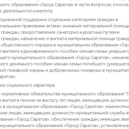
ного образования «Город Саратов» в части вопросов, относя
е деятельности комитета;
социальной поддержки отдельным категориям граждан в
ипальными правовыми актами: оказание материальной помощ
 граждан, предоставление санаторно-курортных путевок
 граждан, назначение и выплата материальной помощи гражд
 общественного порядка в муниципальном образовании «Го
 и выплата единовременного пособия членам семьи умершег
щего муниципального образования «Город Саратов», назначе
ого денежного пособия членам семьи погибшего (умершего
ной пожарной охраны и добровольных пожарных в муниципа
аратов»;
ия социального характера;
е нормативные обязательства муниципального образования "
я выплата пенсии за выслугу лет лицам, замещавшим должнос
 в муниципальном образовании «Город Саратов»; ежемесячн
нсии лицам, замещавшим должности муниципальной службы в
вании «Город Саратов»; обеспечение граждан, имеющих зва
муниципального образования «Город Саратов», установленн