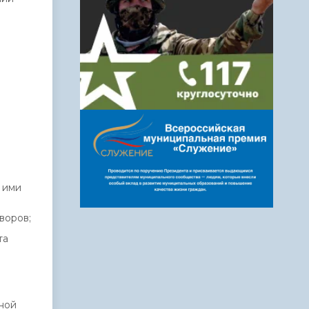
 ими
воров;
та
ной