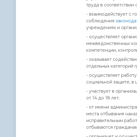
труда в соответствии
- взаимодействует с 
соблюдения
законода
учреждениях и органи
- осуществляет орган
межведомственных ком
компетенции, контрол
- оказывает содейств
отдельных категорий 
- осуществляет работ
социальной защите, в 
- участвует в органи
от 14 до 18 лет;
- от имени администр
места отбывания нака
исправительным работа
отбываются гражданам
- организует и осущес