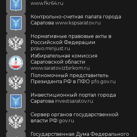
www.fkr64.ru
Контрольно-счетная палата города
Саратова
www.kspsaratov.ru
Нормативные правовые акты в
Российской Федерации
pravo.minjust.ru
Избирательная комиссия
Саратовской области
www.saratov.izbirkom.ru
Полномочный представитель
Президента РФ в ПФО
pfo.gov.ru
Инвестиционный портал города
Саратова
investsaratov.ru
Сервер органов государственной
власти РФ
gov.ru
Государственная Дума Федерального