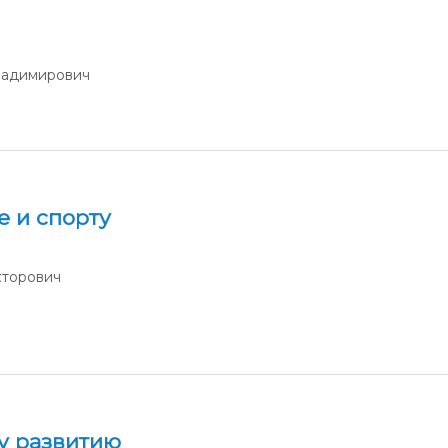
ладимирович
е и спорту
кторович
у развитию