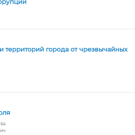
ррупции
и территорий города от чрезвычайных
оля
164
вич