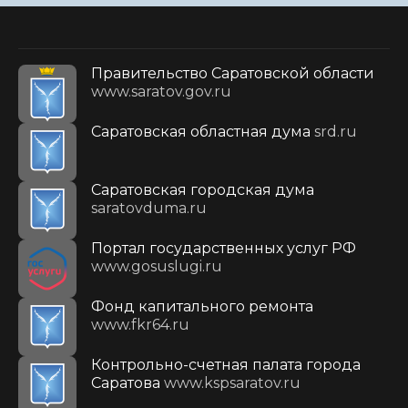
Правительство Саратовской области
www.saratov.gov.ru
Саратовская областная дума
srd.ru
Саратовская городская дума
saratovduma.ru
Портал государственных услуг РФ
www.gosuslugi.ru
Фонд капитального ремонта
www.fkr64.ru
Контрольно-счетная палата города
Саратова
www.kspsaratov.ru