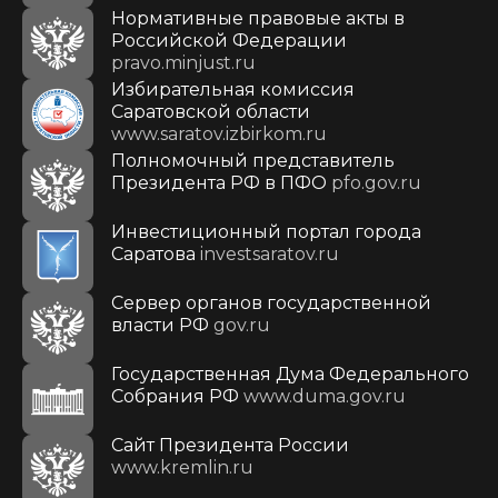
Нормативные правовые акты в
Российской Федерации
pravo.minjust.ru
Избирательная комиссия
Саратовской области
www.saratov.izbirkom.ru
Полномочный представитель
Президента РФ в ПФО
pfo.gov.ru
Инвестиционный портал города
Саратова
investsaratov.ru
Сервер органов государственной
власти РФ
gov.ru
Государственная Дума Федерального
Собрания РФ
www.duma.gov.ru
Cайт Президента России
www.kremlin.ru