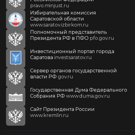
pravo.minjust.ru
Избирательная комиссия
Саратовской области
www.saratov.izbirkom.ru
Полномочный представитель
Президента РФ в ПФО
pfo.gov.ru
Инвестиционный портал города
Саратова
investsaratov.ru
Сервер органов государственной
власти РФ
gov.ru
Государственная Дума Федерального
Собрания РФ
www.duma.gov.ru
Cайт Президента России
www.kremlin.ru