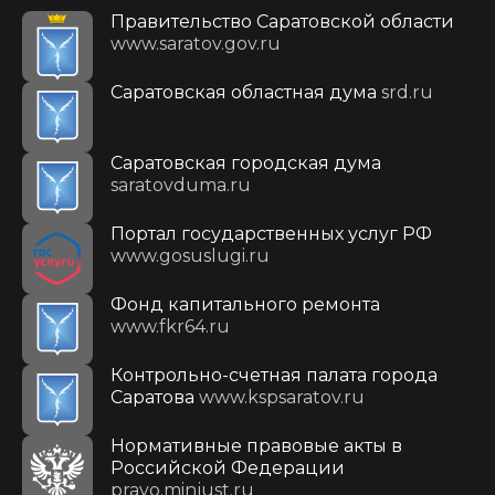
Правительство Саратовской области
www.saratov.gov.ru
Саратовская областная дума
srd.ru
Саратовская городская дума
saratovduma.ru
Портал государственных услуг РФ
www.gosuslugi.ru
Фонд капитального ремонта
www.fkr64.ru
Контрольно-счетная палата города
Саратова
www.kspsaratov.ru
Нормативные правовые акты в
Российской Федерации
pravo.minjust.ru