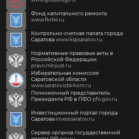
Фонд капитального ремонта
www.fkr64.ru
Контрольно-счетная палата города
Саратова
www.kspsaratov.ru
Нормативные правовые акты в
Российской Федерации
pravo.minjust.ru
Избирательная комиссия
Саратовской области
www.saratov.izbirkom.ru
Полномочный представитель
Президента РФ в ПФО
pfo.gov.ru
Инвестиционный портал города
Саратова
investsaratov.ru
Сервер органов государственной
власти РФ
gov.ru