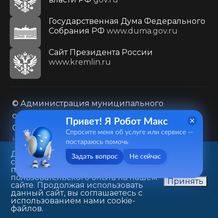
Государственная Дума Федерального
Собрания РФ
www.duma.gov.ru
Cайт Президента России
www.kremlin.ru
© Администрация муниципального
образования городского округа «Город
Привет! Я Робот Макс
Саратов»
Спросите меня об услуге или сервисе —
Контакты
Карта сайта
постараюсь помочь
Политика в отношении обработки
Данный веб-сайт использует
Задать вопрос
Не сейчас
cookie-файлы в целях
персональных данных
предоставления вам лучшего
410031, г. Саратов, ул. Первомайская, д. 78
пользовательского опыта на нашем
Принять
сайте. Продолжая использовать
+7(8452)26-02-49
данный сайт, вы соглашаетесь с
использованием нами cookie-
файлов.