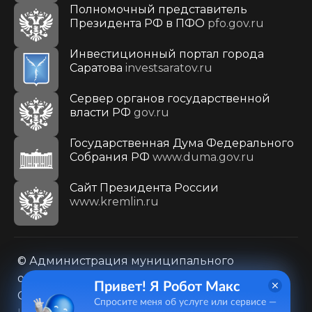
Полномочный представитель
Президента РФ в ПФО
pfo.gov.ru
Инвестиционный портал города
Саратова
investsaratov.ru
Сервер органов государственной
власти РФ
gov.ru
Государственная Дума Федерального
Собрания РФ
www.duma.gov.ru
Cайт Президента России
www.kremlin.ru
© Администрация муниципального
образования городского округа «Город
Привет! Я Робот Макс
Саратов»
Спросите меня об услуге или сервисе —