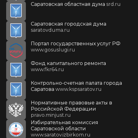
Саратовская областная дума
srd.ru
Саратовская городская дума
saratovduma.ru
Портал государственных услуг РФ
www.gosuslugi.ru
Фонд капитального ремонта
www.fkr64.ru
Контрольно-счетная палата города
Саратова
www.kspsaratov.ru
Нормативные правовые акты в
Российской Федерации
pravo.minjust.ru
Избирательная комиссия
Саратовской области
www.saratov.izbirkom.ru