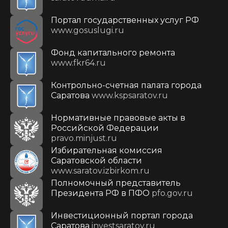
Портал государственных услуг РФ
www.gosuslugi.ru
Фонд капитального ремонта
www.fkr64.ru
Контрольно-счетная палата города
Саратова
www.kspsaratov.ru
Нормативные правовые акты в
Российской Федерации
pravo.minjust.ru
Избирательная комиссия
Саратовской области
www.saratov.izbirkom.ru
Полномочный представитель
Президента РФ в ПФО
pfo.gov.ru
Инвестиционный портал города
Саратова
investsaratov.ru