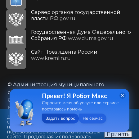
Сервер органов государственной
власти РФ
gov.ru
Государственная Дума Федерального
Собрания РФ
www.duma.gov.ru
Cайт Президента России
www.kremlin.ru
© Администрация муниципального
образования городского округа «Город
Привет! Я Робот Макс
Саратов»
Спросите меня об услуге или сервисе —
Контакты
Карта сайта
постараюсь помочь
Политика в отношении обработки
Данный веб-сайт использует
Задать вопрос
Не сейчас
cookie-файлы в целях
персональных данных
предоставления вам лучшего
410031, г. Саратов, ул. Первомайская, д. 78
пользовательского опыта на нашем
Принять
сайте. Продолжая использовать
+7(8452)26-02-49