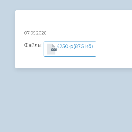
Телефонный справочник
Аппарат 
администрации
07.05.2026
Файлы:
4250-р
(87.5 Кб)
DOC