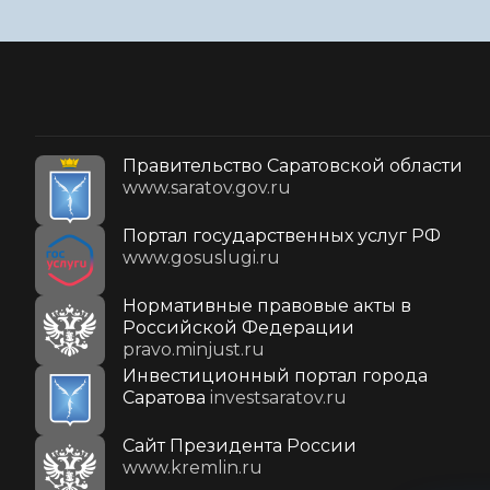
Правительство Саратовской области
www.saratov.gov.ru
Портал государственных услуг РФ
www.gosuslugi.ru
Нормативные правовые акты в
Российской Федерации
pravo.minjust.ru
Инвестиционный портал города
Саратова
investsaratov.ru
Cайт Президента России
www.kremlin.ru