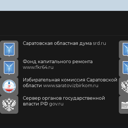
Саратовская областная дума
srd.ru
Фонд капитального ремонта
www.fkr64.ru
Избирательная комиссия Саратовской
области
www.saratov.izbirkom.ru
Сервер органов государственной
власти РФ
gov.ru