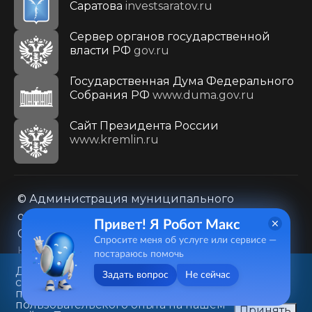
Саратова
investsaratov.ru
Сервер органов государственной
власти РФ
gov.ru
Государственная Дума Федерального
Собрания РФ
www.duma.gov.ru
Cайт Президента России
www.kremlin.ru
© Администрация муниципального
образования городского округа «Город
Привет! Я Робот Макс
Саратов»
Спросите меня об услуге или сервисе —
Контакты
Карта сайта
постараюсь помочь
Политика в отношении обработки
Данный веб-сайт использует
Задать вопрос
Не сейчас
cookie-файлы в целях
персональных данных
предоставления вам лучшего
410031, г. Саратов, ул. Первомайская, д. 78
пользовательского опыта на нашем
Принять