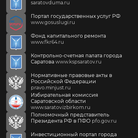
saratovduma.ru
Портал государственных услуг РФ
www.gosuslugi.ru
Фонд капитального ремонта
www.fkr64.ru
Контрольно-счетная палата города
Саратова
www.kspsaratov.ru
Нормативные правовые акты в
Российской Федерации
pravo.minjust.ru
Избирательная комиссия
Саратовской области
www.saratov.izbirkom.ru
Полномочный представитель
Президента РФ в ПФО
pfo.gov.ru
Инвестиционный портал города