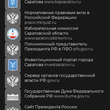
Саратова
www.kspsaratov.ru
Нормативные правовые акты в
Российской Федерации
pravo.minjust.ru
Избирательная комиссия
Саратовской области
www.saratov.izbirkom.ru
Полномочный представитель
Президента РФ в ПФО
pfo.gov.ru
Инвестиционный портал города
Саратова
investsaratov.ru
Сервер органов государственной
власти РФ
gov.ru
Государственная Дума Федерального
Собрания РФ
www.duma.gov.ru
Cайт Президента России