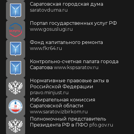
Саратовская городская дума
saratovduma.ru
Портал государственных услуг РФ
www.gosuslugi.ru
Фонд капитального ремонта
www.fkr64.ru
Контрольно-счетная палата города
Саратова
www.kspsaratov.ru
Нормативные правовые акты в
Российской Федерации
pravo.minjust.ru
Избирательная комиссия
Саратовской области
www.saratov.izbirkom.ru
Полномочный представитель
Президента РФ в ПФО
pfo.gov.ru