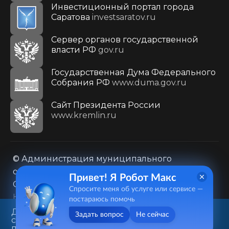
Инвестиционный портал города
Саратова
investsaratov.ru
Сервер органов государственной
власти РФ
gov.ru
Государственная Дума Федерального
Собрания РФ
www.duma.gov.ru
Cайт Президента России
www.kremlin.ru
© Администрация муниципального
образования городского округа «Город
Привет! Я Робот Макс
Саратов»
Спросите меня об услуге или сервисе —
Контакты
Карта сайта
постараюсь помочь
Политика в отношении обработки
Данный веб-сайт использует
Задать вопрос
Не сейчас
cookie-файлы в целях
персональных данных
предоставления вам лучшего